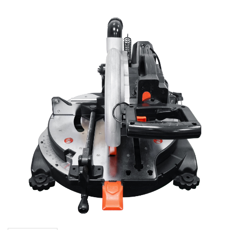
斜切鋸
圓鋸機
石材切割機
雕刻機
金屬切割機
吸塵器
其它機種